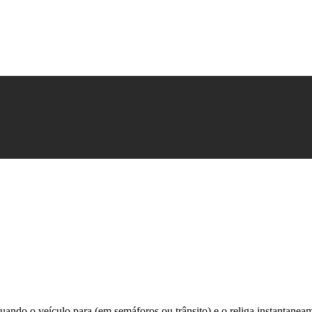
ndo o veículo para (em semáforos ou trânsito) e o religa instantaneame