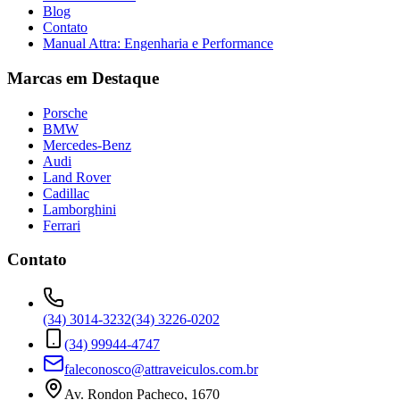
Blog
Contato
Manual Attra: Engenharia e Performance
Marcas em Destaque
Porsche
BMW
Mercedes-Benz
Audi
Land Rover
Cadillac
Lamborghini
Ferrari
Contato
(34) 3014-3232
(34) 3226-0202
(34) 99944-4747
faleconosco@attraveiculos.com.br
Av. Rondon Pacheco, 1670