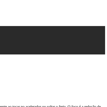
nte ao tocar no acelerador ou soltar o freio. O foco é a redução de