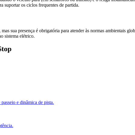
suportar os ciclos frequentes de partida.
, mas sua presença é obrigatória para atender às normas ambientais glo
no sistema elétrico.
Stop
passeio e dinâmica de pista.
tência.