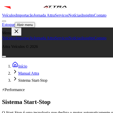
Veículos
Importação
Jornada Attra
Serviços
Notícias
Insights
Contato
Estoque
Abrir menu
Menu
Veículos
Importação
Jornada Attra
Serviços
Notícias
Insights
Contato
Attra Veículos ©
2026
Início
Manual Attra
Sistema Start-Stop
⚡
Performance
Sistema Start-Stop
O Start-Stop é uma tecnologia que desliga o motor automaticamente qua