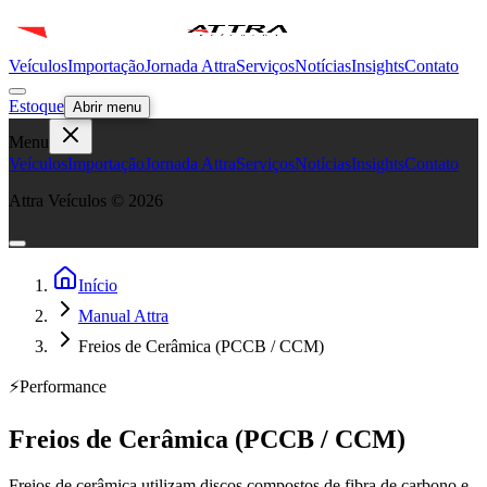
Veículos
Importação
Jornada Attra
Serviços
Notícias
Insights
Contato
Estoque
Abrir menu
Menu
Veículos
Importação
Jornada Attra
Serviços
Notícias
Insights
Contato
Attra Veículos ©
2026
Início
Manual Attra
Freios de Cerâmica (PCCB / CCM)
⚡
Performance
Freios de Cerâmica (PCCB / CCM)
Freios de cerâmica utilizam discos compostos de fibra de carbono e