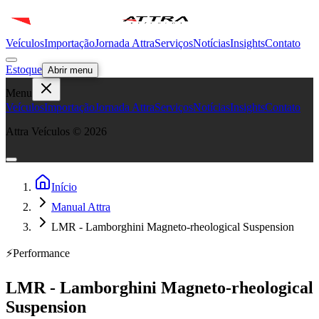
Veículos
Importação
Jornada Attra
Serviços
Notícias
Insights
Contato
Estoque
Abrir menu
Menu
Veículos
Importação
Jornada Attra
Serviços
Notícias
Insights
Contato
Attra Veículos ©
2026
Início
Manual Attra
LMR - Lamborghini Magneto-rheological Suspension
⚡
Performance
LMR - Lamborghini Magneto-rheological
Suspension