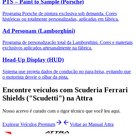
PTS – Paint to Sample (Porsche)
Programa Porsche de pintura exclusiva sob demanda. Cores
históricas ou totalmente personalizadas, aplicadas em fábrica.
Ad Personam (Lamborghini)
Programa de personalização total da Lamborghini. Cores e materiais
exclusivos aplicados artesanalmente na fábrica.
Head-Up Display (HUD)
Sistema que projeta dados de condução no para-brisa, evitando que
o motorista desvie o olhar da pista.
Encontre veículos com
Scuderia Ferrari
Shields ("Scudetti")
na Attra
Nosso acervo é curado com o rigor técnico que você leu aqui.
Explorar Veículos Premium
Voltar ao Manual Attra