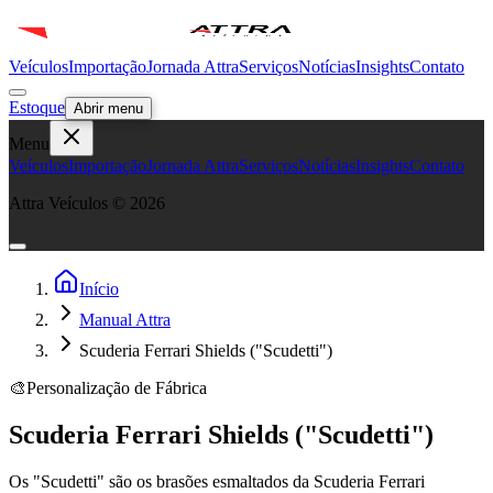
Veículos
Importação
Jornada Attra
Serviços
Notícias
Insights
Contato
Estoque
Abrir menu
Menu
Veículos
Importação
Jornada Attra
Serviços
Notícias
Insights
Contato
Attra Veículos ©
2026
Início
Manual Attra
Scuderia Ferrari Shields ("Scudetti")
🎨
Personalização de Fábrica
Scuderia Ferrari Shields ("Scudetti")
Os "Scudetti" são os brasões esmaltados da Scuderia Ferrari