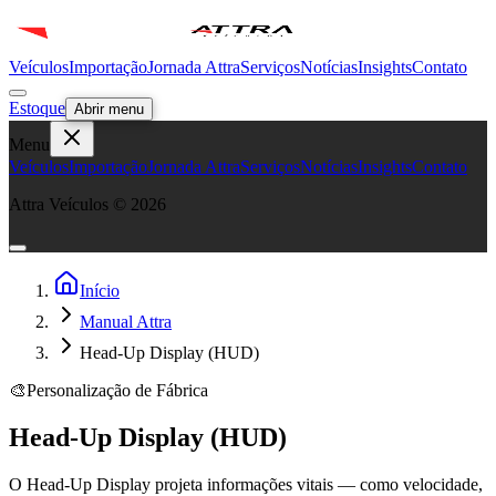
Veículos
Importação
Jornada Attra
Serviços
Notícias
Insights
Contato
Estoque
Abrir menu
Menu
Veículos
Importação
Jornada Attra
Serviços
Notícias
Insights
Contato
Attra Veículos ©
2026
Início
Manual Attra
Head-Up Display (HUD)
🎨
Personalização de Fábrica
Head-Up Display (HUD)
O Head-Up Display projeta informações vitais — como velocidade,