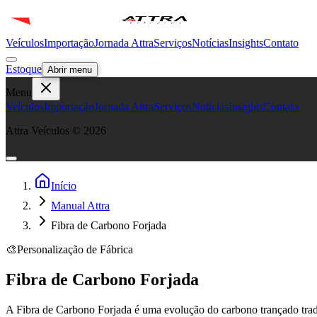
Veículos
Importação
Jornada Attra
Serviços
Notícias
Insights
Contato
Estoque
Abrir menu
Menu
Veículos
Importação
Jornada Attra
Serviços
Notícias
Insights
Contato
Attra Veículos ©
2026
Início
Manual Attra
Fibra de Carbono Forjada
🎨
Personalização de Fábrica
Fibra de Carbono Forjada
A Fibra de Carbono Forjada é uma evolução do carbono trançado tradici