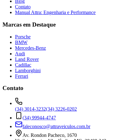
Blog
Contato
Manual Attra: Engenharia e Performance
Marcas em Destaque
Porsche
BMW
Mercedes-Benz
Audi
Land Rover
Cadillac
Lamborghini
Ferrari
Contato
(34) 3014-3232
(34) 3226-0202
(34) 99944-4747
faleconosco@attraveiculos.com.br
Av. Rondon Pacheco, 1670