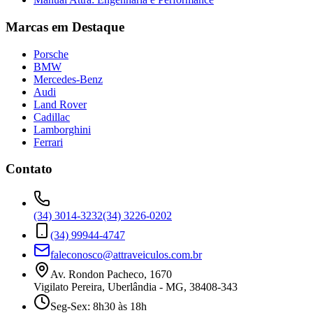
Marcas em Destaque
Porsche
BMW
Mercedes-Benz
Audi
Land Rover
Cadillac
Lamborghini
Ferrari
Contato
(34) 3014-3232
(34) 3226-0202
(34) 99944-4747
faleconosco@attraveiculos.com.br
Av. Rondon Pacheco, 1670
Vigilato Pereira, Uberlândia - MG, 38408-343
Seg-Sex: 8h30 às 18h