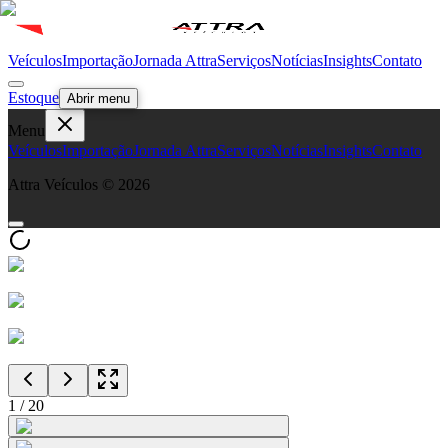
Veículos
Importação
Jornada Attra
Serviços
Notícias
Insights
Contato
Estoque
Abrir menu
Menu
Veículos
Importação
Jornada Attra
Serviços
Notícias
Insights
Contato
Attra Veículos ©
2026
1
/
20