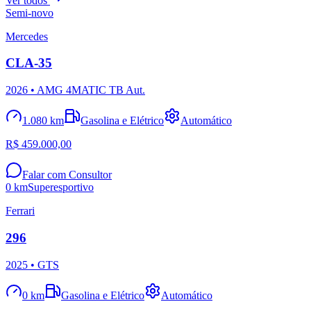
Ver todos
Semi-novo
Mercedes
CLA-35
2026
• AMG 4MATIC TB Aut.
1.080 km
Gasolina e Elétrico
Automático
R$ 459.000,00
Falar com Consultor
0 km
Superesportivo
Ferrari
296
2025
• GTS
0 km
Gasolina e Elétrico
Automático