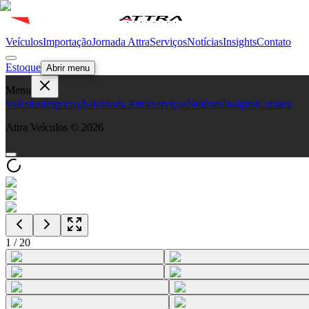
Veículos
Importação
Jornada Attra
Serviços
Notícias
Insights
Contato
Estoque
Abrir menu
Menu
Veículos
Importação
Jornada Attra
Serviços
Notícias
Insights
Contato
Attra Veículos ©
2026
1
/
20