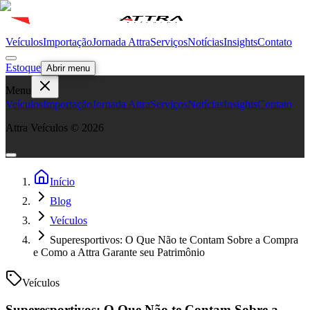
Veículos
Importação
Jornada Attra
Serviços
Notícias
Insights
Contato
Estoque
Abrir menu
Menu
Veículos
Importação
Jornada Attra
Serviços
Notícias
Insights
Contato
Attra Veículos ©
2026
Início
Blog
Veículos
Superesportivos: O Que Não te Contam Sobre a Compra
e Como a Attra Garante seu Patrimônio
Veículos
Superesportivos: O Que Não te Contam Sobre a