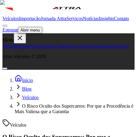
Veículos
Importação
Jornada Attra
Serviços
Notícias
Insights
Contato
Estoque
Abrir menu
Menu
Veículos
Importação
Jornada Attra
Serviços
Notícias
Insights
Contato
Attra Veículos ©
2026
Início
Blog
Veículos
O Risco Oculto dos Supercarros: Por que a Procedência é
Mais Valiosa que a Garantia
Veículos
O Risco Oculto dos Supercarros: Por que a