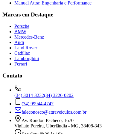
Manual Attra: Engenharia e Performance
Marcas em Destaque
Porsche
BMW
Mercedes-Benz
Audi
Land Rover
Cadillac
Lamborghini
Ferrari
Contato
(34) 3014-3232
(34) 3226-0202
(34) 99944-4747
faleconosco@attraveiculos.com.br
Av. Rondon Pacheco, 1670
Vigilato Pereira, Uberlândia - MG, 38408-343