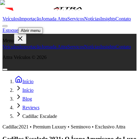
Veículos
Importação
Jornada Attra
Serviços
Notícias
Insights
Contato
Estoque
Abrir menu
Menu
Veículos
Importação
Jornada Attra
Serviços
Notícias
Insights
Contato
Attra Veículos ©
2026
Início
Início
Blog
Reviews
Cadillac Escalade
Cadillac
2021 • Premium Luxury • Seminovo • Exclusivo Attra
Cadillac Escalade 2021: O Ícone Americano de Luxo