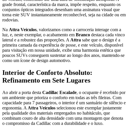
grade frontal, característica da marca, impõe respeito, enquanto os
conjuntos ópticos integrados desenham uma assinatura visual que
torna este SUV instantaneamente reconhecível, seja na cidade ou em
rodovias.
Na
Attra Veículos
, valorizamos como a carroceria interage com a
luz, e, neste exemplar, o acabamento em
Branco
destaca cada vinco
lateral e a robustez das proporções. A
Attra
sabe que o design é a
primeira camada da experiência de posse, e este veículo, disponível
para visitação em nossa unidade, exibe uma harmonia estética que
poucos SUVs conseguem sustentar ao longo dos anos, mantendo-se
como um ícone de design automotivo.
Interior de Conforto Absoluto:
Refinamento em Sete Lugares
Ao abrir a porta desta
Cadillac Escalade
, o ocupante é recebido por
um ambiente que prioriza o conforto em todas as três fileiras. Com
capacidade para 7 passageiros, o interior é um santuário de silêncio e
ergonomia. A
Attra Veículos
selecionou este exemplar justamente
pela qualidade dos materiais empregados no habitáculo, que
combinam couro de alta densidade com uma montagem que denota
o compromisso da Cadillac com a durabilidade e o luxo.