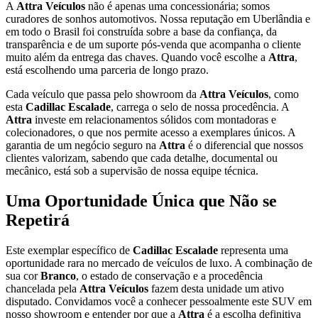
A
Attra Veículos
não é apenas uma concessionária; somos
curadores de sonhos automotivos. Nossa reputação em Uberlândia e
em todo o Brasil foi construída sobre a base da confiança, da
transparência e de um suporte pós-venda que acompanha o cliente
muito além da entrega das chaves. Quando você escolhe a
Attra
,
está escolhendo uma parceria de longo prazo.
Cada veículo que passa pelo showroom da
Attra Veículos
, como
esta
Cadillac Escalade
, carrega o selo de nossa procedência. A
Attra
investe em relacionamentos sólidos com montadoras e
colecionadores, o que nos permite acesso a exemplares únicos. A
garantia de um negócio seguro na
Attra
é o diferencial que nossos
clientes valorizam, sabendo que cada detalhe, documental ou
mecânico, está sob a supervisão de nossa equipe técnica.
Uma Oportunidade Única que Não se
Repetirá
Este exemplar específico de
Cadillac Escalade
representa uma
oportunidade rara no mercado de veículos de luxo. A combinação de
sua cor
Branco
, o estado de conservação e a procedência
chancelada pela
Attra Veículos
fazem desta unidade um ativo
disputado. Convidamos você a conhecer pessoalmente este SUV em
nosso showroom e entender por que a
Attra
é a escolha definitiva