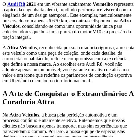
O
Audi R8
2021
em um vibrante acabamento
Vermelho
representa
o ápice da engenharia alemã, fundindo performance visceral com a
elegância de um design atemporal. Este exemplar, meticulosamente
preservado com apenas 6.670 km, encontra-se disponível na
Attra
Veículos
, consolidando-se como uma oportunidade única para
colecionadores que buscam a pureza do motor V10 e a precisão da
tração integral.
A
Attra Veículos
, reconhecida por sua curadoria rigorosa, apresenta
este veículo como uma peça de coleção, onde cada detalhe, da
carroceria ao habitáculo, reflete o compromisso com a excelência
que define a nossa marca. Ao escolher este Audi R8, você não
adquire apenas um automóvel; você garante um ativo de altíssimo
valor e um ícone que redefine os parâmetros de condução esportiva
em Uberlândia e em todo o território nacional.
A Arte de Conquistar o Extraordinário: A
Curadoria Attra
Na
Attra Veículos
, a busca pela perfeição automotiva é um
processo contínuo e altamente seletivo. Entendemos que nossos
clientes não buscam apenas transporte, mas sim experiências que
transcendam o comum. Por isso, a nossa equipe de especialistas
dedica-se a mapear exemplares que possuam procedência