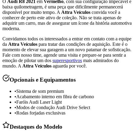
O
Audi R8 2021
em
Vermelho
, com sua configuração impecável e
baixa quilometragem, é uma peça que dificilmente permanecerá
disponível por muito tempo. A
Attra Veículos
convida você a
conhecer de perto este ativo de coleção. Não se trata apenas de
adquirir um carro, mas de assegurar um ícone da história automotiva
moderna.
Convidamos todos os interessados a entrar em contato com a equipe
da
Attra Veículos
para tratar das condições de aquisição. Este é o
momento de elevar sua garagem a um novo patamar de sofisticação.
Fale com nosso time, agende uma visita e prepare-se para sentir a
emoção de pilotar um dos
superesportivos
mais admirados do
mundo. A
Attra Veículos
aguarda por você.
Opcionais e Equipamentos
•
Sistema de som premium
•
Acabamento interno em fibra de carbono
•
Faróis Audi Laser Light
•
Modos de condução Audi Drive Select
•
Rodas forjadas exclusivas
Destaques do Modelo