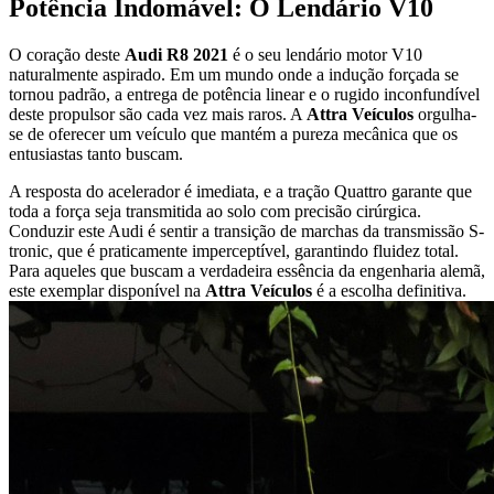
Potência Indomável: O Lendário V10
O coração deste
Audi R8 2021
é o seu lendário motor V10
naturalmente aspirado. Em um mundo onde a indução forçada se
tornou padrão, a entrega de potência linear e o rugido inconfundível
deste propulsor são cada vez mais raros. A
Attra Veículos
orgulha-
se de oferecer um veículo que mantém a pureza mecânica que os
entusiastas tanto buscam.
A resposta do acelerador é imediata, e a tração Quattro garante que
toda a força seja transmitida ao solo com precisão cirúrgica.
Conduzir este Audi é sentir a transição de marchas da transmissão S-
tronic, que é praticamente imperceptível, garantindo fluidez total.
Para aqueles que buscam a verdadeira essência da engenharia alemã,
este exemplar disponível na
Attra Veículos
é a escolha definitiva.