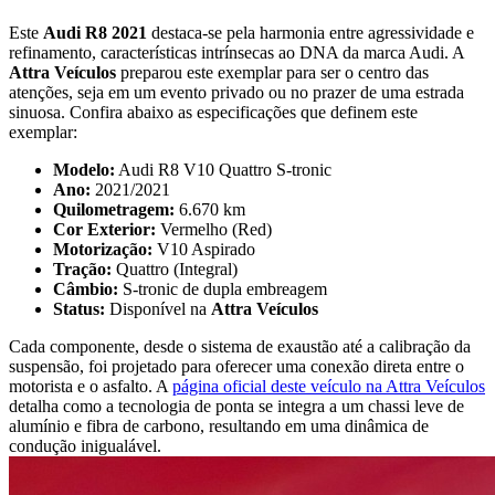
Este
Audi R8 2021
destaca-se pela harmonia entre agressividade e
refinamento, características intrínsecas ao DNA da marca Audi. A
Attra Veículos
preparou este exemplar para ser o centro das
atenções, seja em um evento privado ou no prazer de uma estrada
sinuosa. Confira abaixo as especificações que definem este
exemplar:
Modelo:
Audi R8 V10 Quattro S-tronic
Ano:
2021/2021
Quilometragem:
6.670 km
Cor Exterior:
Vermelho (Red)
Motorização:
V10 Aspirado
Tração:
Quattro (Integral)
Câmbio:
S-tronic de dupla embreagem
Status:
Disponível na
Attra Veículos
Cada componente, desde o sistema de exaustão até a calibração da
suspensão, foi projetado para oferecer uma conexão direta entre o
motorista e o asfalto. A
página oficial deste veículo na Attra Veículos
detalha como a tecnologia de ponta se integra a um chassi leve de
alumínio e fibra de carbono, resultando em uma dinâmica de
condução inigualável.