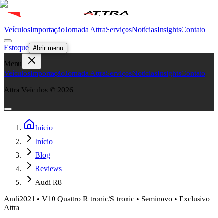
Veículos
Importação
Jornada Attra
Serviços
Notícias
Insights
Contato
Estoque
Abrir menu
Menu
Veículos
Importação
Jornada Attra
Serviços
Notícias
Insights
Contato
Attra Veículos ©
2026
Início
Início
Blog
Reviews
Audi R8
Audi
2021 • V10 Quattro R-tronic/S-tronic • Seminovo • Exclusivo
Attra