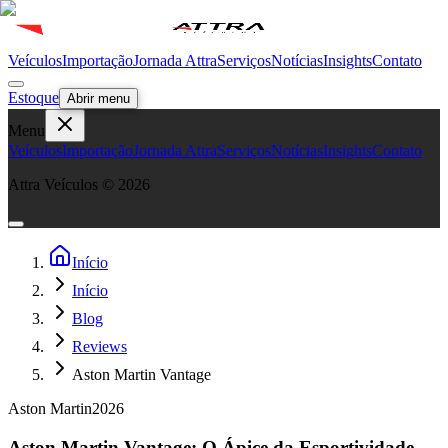
Veículos
Importação
Jornada Attra
Serviços
Notícias
Insights
Contato
Estoque
Abrir menu
Menu
Veículos
Importação
Jornada Attra
Serviços
Notícias
Insights
Contato
Attra Veículos ©
2026
Início
Início
Blog
Reviews
Aston Martin Vantage
Aston Martin
2026
Aston Martin Vantage: O Ápice da Esportividade