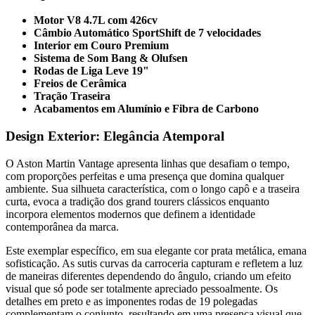
Motor V8 4.7L com 426cv
Câmbio Automático SportShift de 7 velocidades
Interior em Couro Premium
Sistema de Som Bang & Olufsen
Rodas de Liga Leve 19"
Freios de Cerâmica
Tração Traseira
Acabamentos em Alumínio e Fibra de Carbono
Design Exterior: Elegância Atemporal
O Aston Martin Vantage apresenta linhas que desafiam o tempo,
com proporções perfeitas e uma presença que domina qualquer
ambiente. Sua silhueta característica, com o longo capô e a traseira
curta, evoca a tradição dos grand tourers clássicos enquanto
incorpora elementos modernos que definem a identidade
contemporânea da marca.
Este exemplar específico, em sua elegante cor prata metálica, emana
sofisticação. As sutis curvas da carroceria capturam e refletem a luz
de maneiras diferentes dependendo do ângulo, criando um efeito
visual que só pode ser totalmente apreciado pessoalmente. Os
detalhes em preto e as imponentes rodas de 19 polegadas
complementam o conjunto, resultando em uma presença visual que