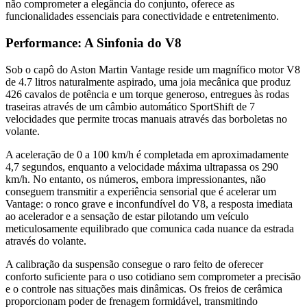
não comprometer a elegância do conjunto, oferece as
funcionalidades essenciais para conectividade e entretenimento.
Performance: A Sinfonia do V8
Sob o capô do Aston Martin Vantage reside um magnífico motor V8
de 4.7 litros naturalmente aspirado, uma joia mecânica que produz
426 cavalos de potência e um torque generoso, entregues às rodas
traseiras através de um câmbio automático SportShift de 7
velocidades que permite trocas manuais através das borboletas no
volante.
A aceleração de 0 a 100 km/h é completada em aproximadamente
4,7 segundos, enquanto a velocidade máxima ultrapassa os 290
km/h. No entanto, os números, embora impressionantes, não
conseguem transmitir a experiência sensorial que é acelerar um
Vantage: o ronco grave e inconfundível do V8, a resposta imediata
ao acelerador e a sensação de estar pilotando um veículo
meticulosamente equilibrado que comunica cada nuance da estrada
através do volante.
A calibração da suspensão consegue o raro feito de oferecer
conforto suficiente para o uso cotidiano sem comprometer a precisão
e o controle nas situações mais dinâmicas. Os freios de cerâmica
proporcionam poder de frenagem formidável, transmitindo