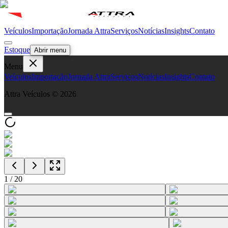
Veículos
Importação
Jornada Attra
Serviços
Notícias
Insights
Contato
Estoque
Abrir menu
Menu
Veículos
Importação
Jornada Attra
Serviços
Notícias
Insights
Contato
Attra Veículos ©
2026
1
/
20