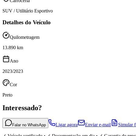
Carroceria
SUV / Utilitário Esportivo
Detalhes do Veículo
Quilometragem
13.890 km
Ano
2023/2023
Cor
Preto
Interessado?
Ligar agora
Enviar e-mail
Simular 
Falar no WhatsApp
✓ Veículo verificado • ✓ Documentação em dia • ✓ Garantia de pro